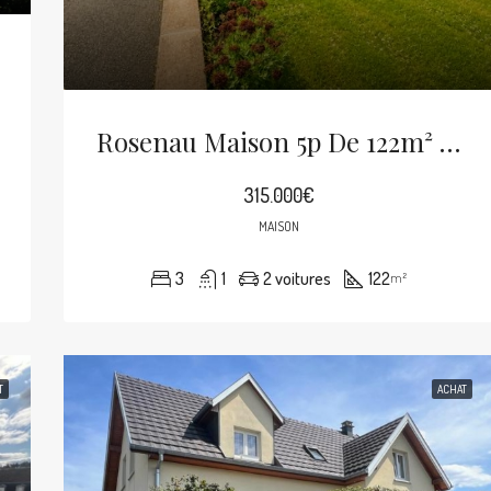
Rosenau Maison 5p De 122m² Sur 6 Ares
315.000€
MAISON
3
1
2 voitures
122
m²
T
ACHAT