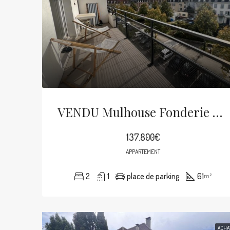
VENDU Mulhouse Fonderie Beau 3p Avec Terrasse De 10m²
137.800€
APPARTEMENT
2
1
place de parking
61
m²
ACHA