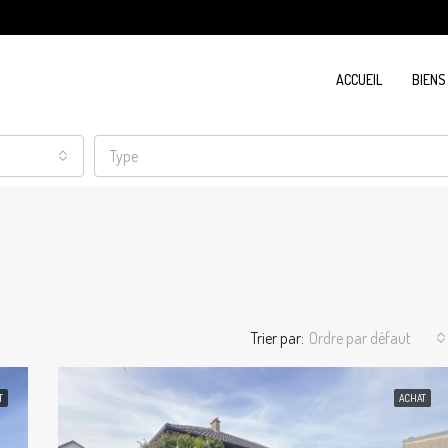
ACCUEIL
BIENS
Type
Trier par:
Ordre par défaut
T
ACHAT