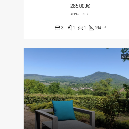
285.000€
APPARTEMENT
3
1
1
104
m²
ACHA