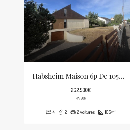
Habsheim Maison 6p De 105m² Sur 8 Ares
262.500€
MAISON
4
2
2 voitures
105
m²