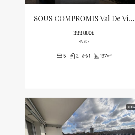
SOUS COMPROMIS Val De Villé À Dieffenbach Au Val Maison De 200m² Sur 22 Ares
399.000€
MAISON
5
2
1
197
m²
ACHA