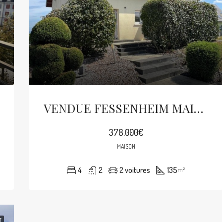
VENDUE FESSENHEIM MAISON 6P DE 135M² SUR 7.02 ARES
378.000€
MAISON
4
2
2 voitures
135
m²
T