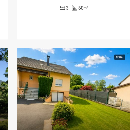
3
80
m²
T
ACHAT