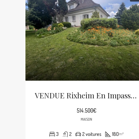
VENDUE Rixheim En Impasse Maison De Caractère De 180m² Habitable Sur 13.27 Ares
514.500€
MAISON
3
2
2 voitures
180
m²