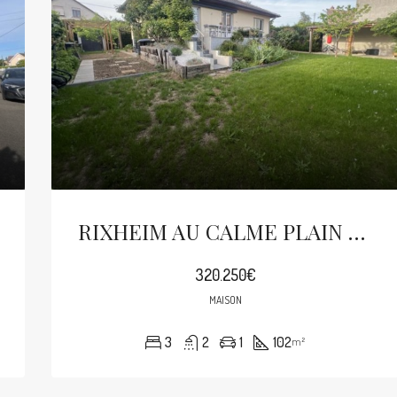
RIXHEIM AU CALME PLAIN PIED SUR 5.95ARES
320.250€
MAISON
3
2
1
102
m²