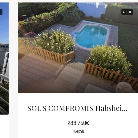
T
ACHAT
SOUS COMPROMIS Habsheim Maison 5p De 1997 Sur 5.19 Ares
288.750€
MAISON