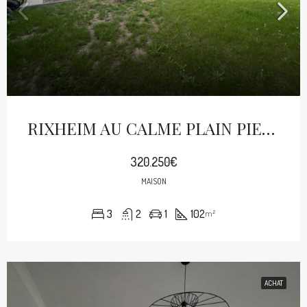
RIXHEIM AU CALME PLAIN PIED SUR 5.95ARES
320.250€
MAISON
3
2
1
102
m²
ACHAT