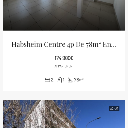
Habsheim Centre 4p De 78m² En 1er Étage
174.900€
APPARTEMENT
2
1
78
m²
ACHAT