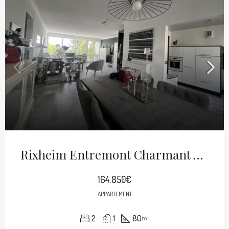
Rixheim Entremont Charmant 4p De 80m²
164.850€
APPARTEMENT
2
1
80
m²