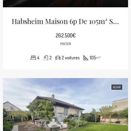
Habsheim Maison 6p De 105m² Sur 8 Ares
262.500€
MAISON
4
2
2 voitures
105
m²
ACHAT