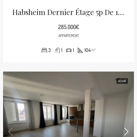
Habsheim Dernier Étage 5p De 104m²
285.000€
APPARTEMENT
3
1
1
104
m²
ACHAT