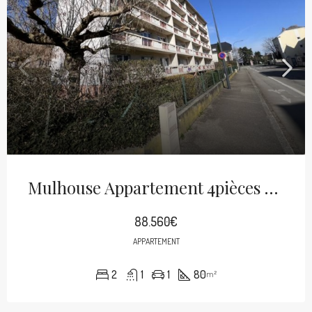
Mulhouse Appartement 4pièces De 80m² Balcons Cave Et Garage
88.560€
APPARTEMENT
2
1
1
80
m²