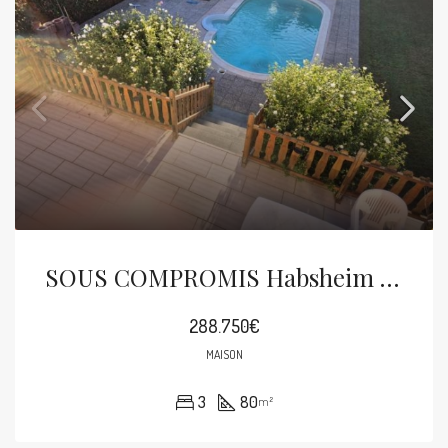
SOUS COMPROMIS Habsheim Maison 5p De 1997 Sur 5.19 Ares
288.750€
MAISON
3
80
m²