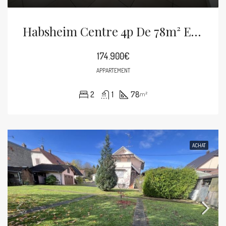
Habsheim Centre 4p De 78m² En 1er Étage
174.900€
APPARTEMENT
2
1
78
m²
ACHAT