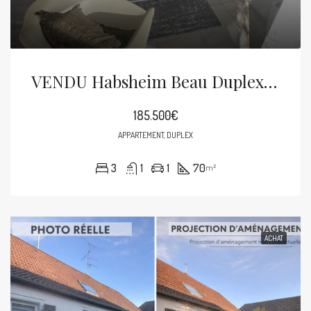
VENDU Habsheim Beau Duplex De 70m² Balcon, Cave Et Garage
185.500€
APPARTEMENT, DUPLEX
3
1
1
70
m²
ACHAT