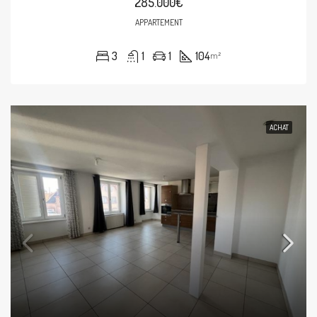
285.000€
APPARTEMENT
3
1
1
104
m²
ACHAT