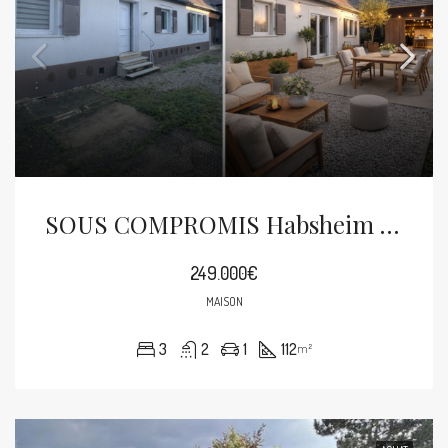
SOUS COMPROMIS Habsheim Centre Maison 5p 112m² Sur 5.25 Ares Avec Dépendance/grange
249.000€
MAISON
3
2
1
112
m²