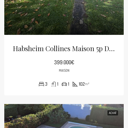
Habsheim Collines Maison 5p De 102m² Sur 11.98ares
399.000€
MAISON
3
1
1
102
m²
ACHAT