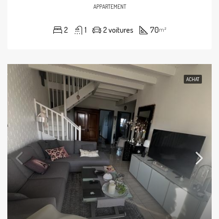
APPARTEMENT
2
1
2 voitures
70
m²
ACHAT