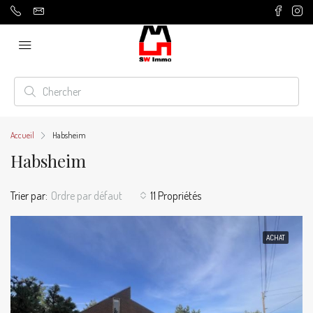
Accueil
Habsheim
Habsheim
Trier par:
Ordre par défaut
11 Propriétés
ACHAT