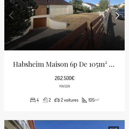
Habsheim Maison 6p De 105m² Sur 8 Ares
262.500€
MAISON
4
2
2 voitures
105
m²
ACHAT