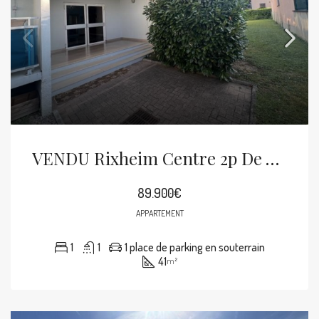
VENDU Rixheim Centre 2p De 41m² Balcon, Cave, Parking Souterrain
89.900€
APPARTEMENT
1
1
1 place de parking en souterrain
41
m²