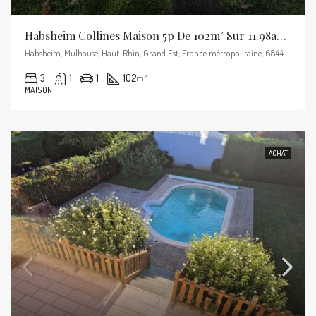
Habsheim Collines Maison 5p De 102m² Sur 11.98ares
Habsheim, Mulhouse, Haut-Rhin, Grand Est, France métropolitaine, 68440, France
3
1
1
102
m²
MAISON
ACHAT