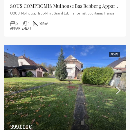
SOUS COMPROMIS Mulhouse Bas Rebberg Appartement 5p De 82m²
68100, Mulhouse, Haut-Rhin, Grand Est, France métropolitaine, France
3
1
82
m²
APPARTEMENT
ACHAT
399.000€