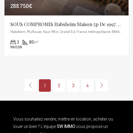
288.750€
SOUS COMPROMIS Habsheim Maison 5p De 1997 Sur 5.19 Ares
Habsheim, Mulhouse, Haut-Rhin, Grand Est, France métropolitaine, 68440, France
3
80
m²
MAISON
1
2
3
4
Vous souhaitez vendre, mettre en location, acheter ou
louer un bien ? L’équipe
SW IMMO
vous propose un