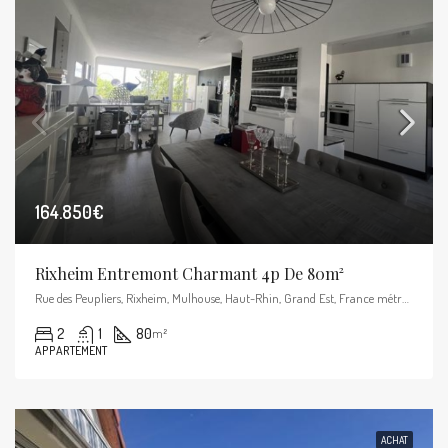
164.850€
Rixheim Entremont Charmant 4p De 80m²
Rue des Peupliers, Rixheim, Mulhouse, Haut-Rhin, Grand Est, France métropolitaine, 68170, France
2
1
80
m²
APPARTEMENT
ACHAT