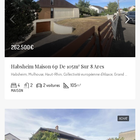
262.500€
Habsheim Maison 6p De 105m² Sur 8 Ares
Habsheim, Mulhouse, Haut-Rhin, Collectivité européenne d'Alsace, Grand Est, France métropolitaine, 68440, France
4
2
2 voitures
105
m²
MAISON
ACHAT