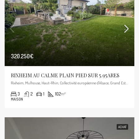
320.250€
RIXHEIM AU CALME PLAIN PIED SUR 5.95ARES
Rixheim, Mulhouse, Haut-Rhin, Collectivité européenne d'Alsace, Grand Est, France métropolitaine, 68170, France
3
2
1
102
m²
MAISON
ACHAT