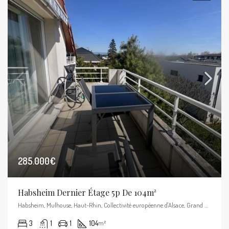
285.000€
Habsheim Dernier Étage 5p De 104m²
Habsheim, Mulhouse, Haut-Rhin, Collectivité européenne d'Alsace, Grand Est, France métropolitaine, 68440, France
3
1
1
104
m²