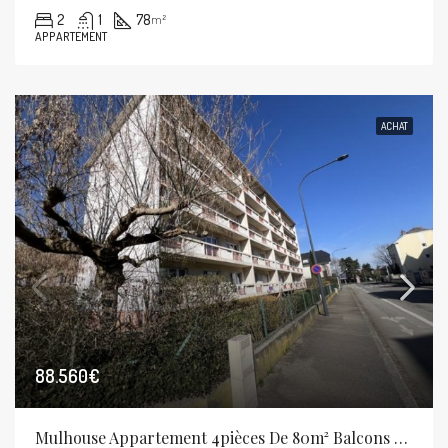
2
1
78
m²
APPARTEMENT
ACHAT
88.560€
Mulhouse Appartement 4pièces De 80m² Balcons Cave Et Garage