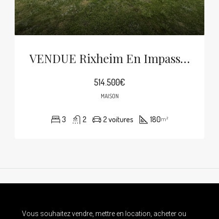
VENDUE Rixheim En Impasse Maison De Caractère De 180m² Habitable Sur 13.27 Ares
514.500€
MAISON
3
2
2 voitures
180
m²
Vous souhaitez vendre, mettre en location, acheter ou