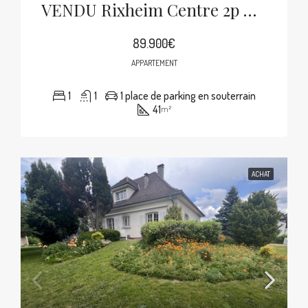
VENDU Rixheim Centre 2p De 41m² Balcon, Cave, Parking Souterrain
89.900€
APPARTEMENT
1
1
1 place de parking en souterrain
41
m²
ACHAT