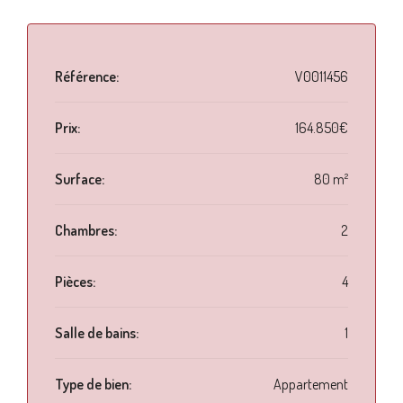
Référence:
V0011456
Prix:
164.850€
Surface:
80 m²
Chambres:
2
Pièces:
4
Salle de bains:
1
Type de bien:
Appartement