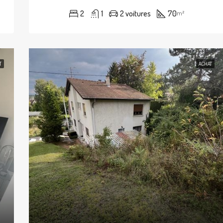
2
1
2 voitures
70
m²
T
ACHAT