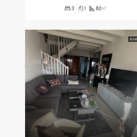
3
1
82
m²
ACHA