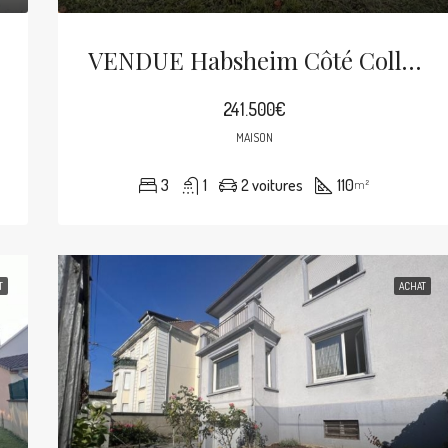
VENDUE Habsheim Côté Collines Maison À Rénover Avec Potentiel Sur 8.74 Ares
241.500€
MAISON
3
1
2 voitures
110
m²
T
ACHAT