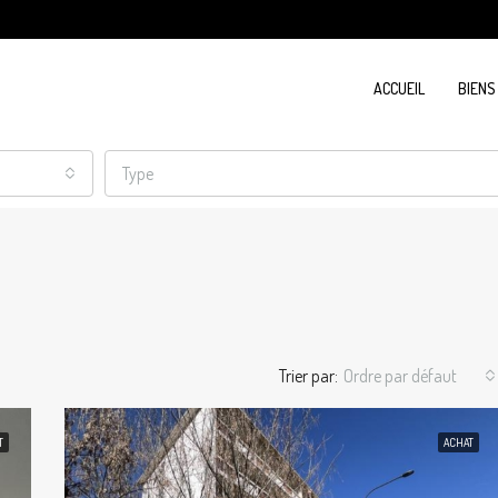
ACCUEIL
BIENS
Type
Trier par:
Ordre par défaut
T
ACHAT