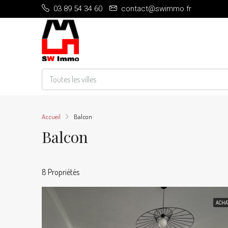
03 89 54 34 60
contact@swimmo.fr
Toutes les villes
Accueil
Balcon
Balcon
8 Propriétés
ACHA