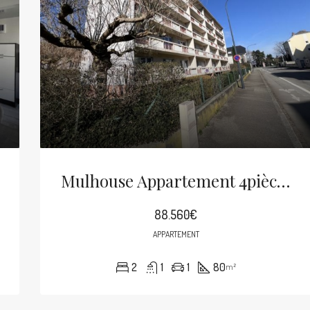
Mulhouse Appartement 4pièces De 80m² Balcons Cave Et Garage
88.560€
APPARTEMENT
2
1
1
80
m²