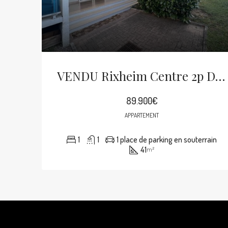
VENDU Rixheim Centre 2p De 41m² Balcon, Cave, Parking Souterrain
89.900€
APPARTEMENT
1
1
1 place de parking en souterrain
41
m²