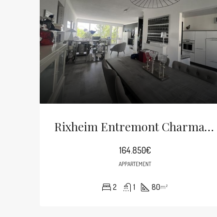
Rixheim Entremont Charmant 4p De 80m²
164.850€
APPARTEMENT
2
1
80
m²