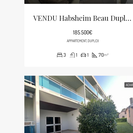
VENDU Habsheim Beau Duplex De 70m² Balcon, Cave Et Garage
185.500€
APPARTEMENT, DUPLEX
3
1
1
70
m²
ACHA