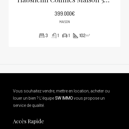
399.000€
MAISON
3
1
1
102
m²
Vous souhaitez vendre, mettre en location, acheter ou
louer un bien ? L’équipe
SW IMMO
vous propose un
service de qualité.
Accès Rapide