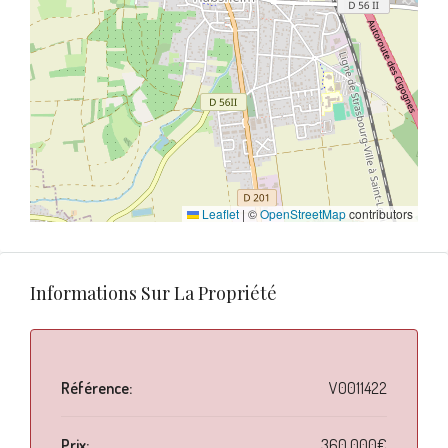
Leaflet
|
©
OpenStreetMap
contributors
Informations Sur La Propriété
Référence:
V0011422
Prix:
360.000€