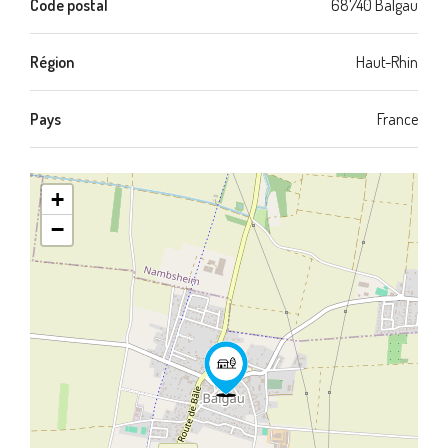
Code postal
68740 Balgau
Région
Haut-Rhin
Pays
France
+
−