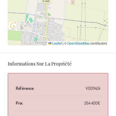
Leaflet
|
©
OpenStreetMap
contributors
Informations Sur La Propriété
Référence:
V0011424
Prix:
264.400€