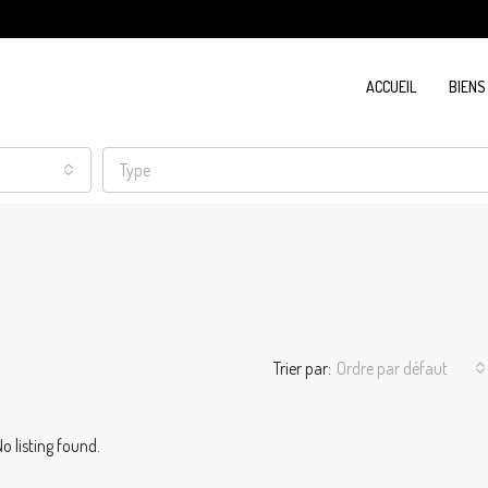
ACCUEIL
BIENS
Type
Trier par:
Ordre par défaut
o listing found.