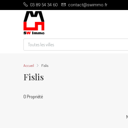
03 89 54 34 60
contact@swimmo.fr
Toutes les villes
Accueil
Fislis
Fislis
0 Propriété
N