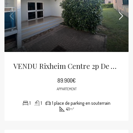
VENDU Rixheim Centre 2p De 41m² Balcon, Cave, Parking Souterrain
89.900€
APPARTEMENT
1
1
1 place de parking en souterrain
41
m²