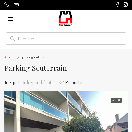
Accueil
parking souterrain
Parking Souterrain
Trier par:
Ordre par défaut
1 Propriété
ACHAT