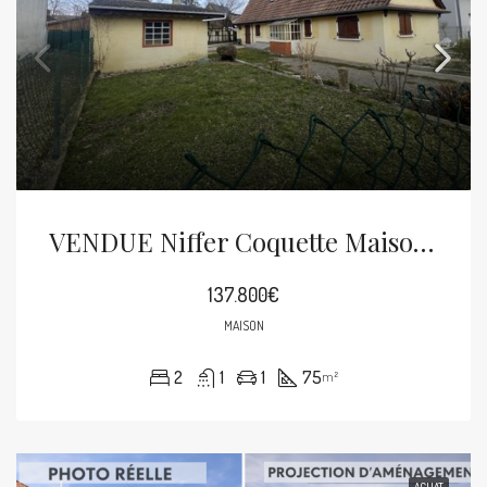
VENDUE Niffer Coquette Maison 3p De 75m² Sur 3.05 Ares
137.800€
MAISON
2
1
1
75
m²
ACHAT